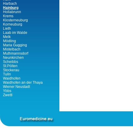
Harbach
Hainburg
Hollabrunn
Krems
Klosterneuburg
Korneuburg
Lieth
Laab im Walde
Melk
Mödling
Maria Gugging
Mistelbach
Muthmannsdorf
Neunkirchen
Scheibbs
St.Pölten
Stockerau
Tulln
Waidhofen
Waidhofen an der Thaya
Wiener Neustadt
Ybbs
Zwettl