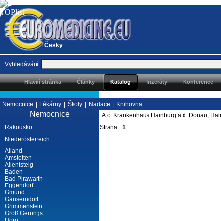
Česky
Vyhledávání:
Hlavní stránka
Články
Katalog
Inzeráty
Konference
Nemocnice
|
Lékárny
|
Školy
|
Nadace
|
Knihovna
Nemocnice
A.ö. Krankenhaus Hainburg a.d. Donau, Hai
Rakousko
Strana:
1
Niederösterreich
Alland
Amstetten
Allentsteig
Baden
Bad Pirawarth
Eggendorf
Gmünd
Gänserndorf
Grimmenstein
Groß Gerungs
Horn