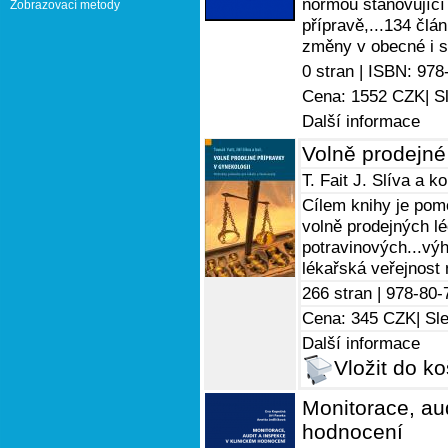
normou stanovující
Zobrazovací metody
přípravě,...134 člá
změny v obecné i sp
0 stran |
ISBN: 978
Cena: 1552 CZK
| S
Další informace
Volně prodejné
T. Fait
J. Slíva
a ko
Cílem knihy je pom
volně prodejných lé
potravinových...výh
lékařská veřejnost 
266 stran |
978-80-
Cena: 345 CZK
| Sl
Další informace
Vložit do ko
Monitorace, aud
hodnocení