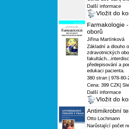
Další informace
Vložit do ko
Farmakologie -
oborů
Jiřina Martínková
Základní a dlouho 
zdravotnických obo
fakultách...interdi
předepisování a pod
edukaci pacienta.
380 stran |
978-80-
Cena: 399 CZK
| Sl
Další informace
Vložit do ko
Antimikrobní te
Otto Lochmann
Narůstající počet n