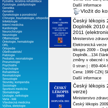
Fyziatrie, léčebná rehabilitace
Další informace
Fyziologie, patofyziologie
Genetika
Vložit do ko
Geriatrie
Gynekologie a porodnictví
Chirurgie, traumatologie, ortopedie
Český lékopis 
Infektologie
Interní medicína
Doplněk 2010 a
Kardiologie
2011 (elektron
Neurochirurgie
Neurologie
Mnisterstvo zdravo
Oftalmologie
Onkologie, hematologie
Elektronická verze
ORL
Ortopedie
lékopis 2009 – Dop
Ošetřovatelství
Doplněk...134 člán
Patologie
Pediatrie, neonatologie
změny v obecné i sp
Pneumologie
0 stran |
: 859-404-
Psychiatrie
Psychologie
Cena: 1999 CZK
| S
Rehabilitace
Revmatologie
Další informace
Sexuologie
Slovniky, kompendia
Český lékopis 
Sociologie
Sportovní medicína
verze)
Stomatologie
Urologie, nefrologie
Ministerstvo zdrav
Varia - lidé
Všeobecná medicína
Český lékopis 2009
Výživa, dietologie