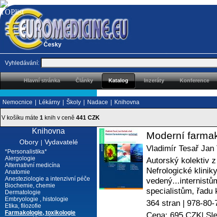
Česky
Vyhledávání:
Hlavní stránka
Články
Katalog
Inzeráty
Konference
Nemocnice
|
Lékárny
|
Školy
|
Nadace
|
Knihovna
V košíku máte
1
knih v ceně
441 CZK
Knihovna
Moderní farmako
Obory
Vydavatelé
|
Vladimír Tesař
Jan
*Personalistika*
Alergologie
Autorský kolektiv z
Alternativní medicína
Nefrologické klini
Anatomie
Anesteziologie a intenzivní péče
vedený...internist
Biochemie, chemie
specialistům, řadu k
Dermatologie
Embryologie , histologie
364 stran |
978-80-
Etika, filozofie
Farmakologie, toxikologie
Cena: 695 CZK
| Sl