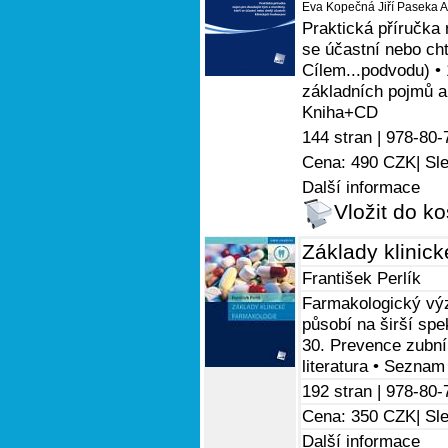
Eva Kopečná
Jiří Paseka
A
Praktická příručka 
se účastní nebo cht
Cílem...podvodu) • 
základních pojmů a 
Kniha+CD
144 stran |
978-80-
Cena: 490 CZK
| Sl
Další informace
Vložit do ko
Základy klinic
František Perlík
Farmakologický výz
působí na širší spek
30. Prevence zubní
literatura • Seznam
192 stran |
978-80-
Cena: 350 CZK
| Sl
Další informace