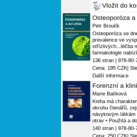
Vložit do ko
Osteoporóza a j
Petr Broulík
Osteoporóza se dnes
prevalence ve vysp
střízlivých...léčba
farmakologie nabízí
136 stran |
978-80-
Cena: 195 CZK
| Sl
Další informace
Forenzní a klin
Marie Balíková
Kniha má charakter
okruhu čtenářů, ze
návykovým látkám •
otrav • Použitá a d
140 stran |
978-80-
Cena: 250 CZK
| Sl