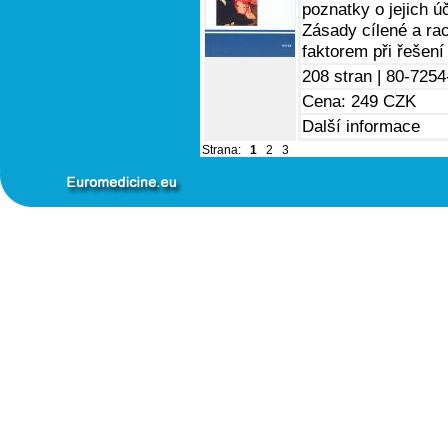
poznatky o jejich ú
Zásady cílené a rac
faktorem při řešení
208 stran |
80-7254
Cena: 249 CZK
Další informace
Strana:
1
2
3