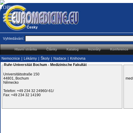
Česky
Vyhledávání:
Hlavní stránka
Články
Katalog
Inzeráty
Konference
Nemocnice
|
Lékárny
|
Školy
|
Nadace
|
Knihovna
Ruhr-Universität Bochum - Medizinische Fakultät
Universitätsstraße 150
44801, Bochum
medi
Německo
Telefon: +49 234 32 24960/-61/
Fax: +49 234 32 14190